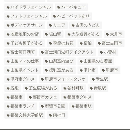
ハイドラフェイシャル
バーベキュー
フォトフェイシャル
ベビーベットあり
ボディケアサロン
リニア
吉田のうどん
地産地消のお店
塩山駅
大型遊具がある
大月市
子ども椅子がある
季節のお花
宿泊
富士吉田市
富士河口湖町
富士河口湖町テイクアウト
小菅村
山梨ママの仕事
山梨室内遊び
山梨県の古着屋
山梨県イベント
授乳室がある
甲州市
甲府市
甲府市グルメ
甲府市フォトスタジオ
禾生駅
脱毛
芝生広場がある
谷村町駅
赤坂駅
都留市
都留市カフェ
都留市グルメ
都留市ランチ
都留市公園
都留市駅
都留文科大学前駅
雨の日