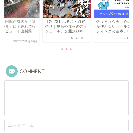
【2023】ふるさと時代
佐々木ゴウ氏「心理学と
もみじ回廊が
祭り｜屋台や花火のスケ
か使わないセールスライ
葉まつり」に
ジュール、交通規制を...
ティングの基本」in ...
ったレビュー
河...
2023年9月1日
2022年11月28日
202
COMMENT