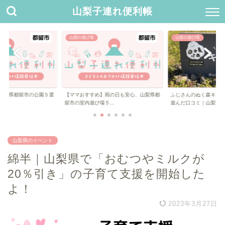
山梨子連れ便利帳
山梨の遊び場
山梨の遊び場
すめ】雨の日も安心、山梨県都
ふじさんのぬく森キポキポで4歳と0歳と
桂川ウェルネスパ
場５...
遊んだ口コミ｜山梨...
した口コミー 山梨..
山梨県のイベント
綿半｜山梨県で「おむつやミルクが
20％引き」の子育て支援を開始した
よ！
2023年3月27日