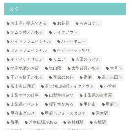
タグ
お土産が購入できる
お花見
もみほぐし
オムツ替えがある
テイクアウト
ハイドラフェイシャル
バーベキュー
フォトフェイシャル
ベビーベットあり
ボディケアサロン
リニア
吉田のうどん
地産地消のお店
塩山駅
大型遊具がある
大月市
子ども椅子がある
季節のお花
宿泊
富士吉田市
富士河口湖町
富士河口湖町テイクアウト
小菅村
山梨ママの仕事
山梨室内遊び
山梨県の古着屋
山梨県イベント
授乳室がある
甲州市
甲府市
甲府市グルメ
甲府市フォトスタジオ
禾生駅
脱毛
芝生広場がある
谷村町駅
赤坂駅