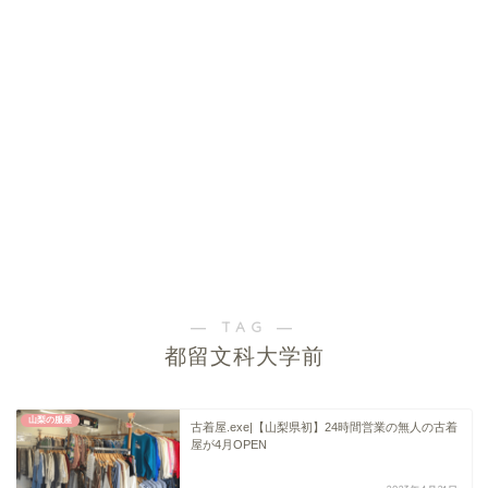
― TAG ―
都留文科大学前
山梨の服屋
古着屋.exe|【山梨県初】24時間営業の無人の古着
屋が4月OPEN