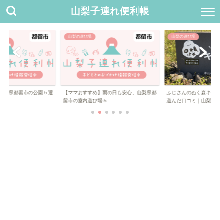
山梨子連れ便利帳
山梨の遊び場
山梨の遊び場
山梨県都留市の公園５選
【ママおすすめ】雨の日も安心、山梨県都
ふじさんのぬく森キポキ
留市の室内遊び場５...
遊んだ口コミ｜山梨...